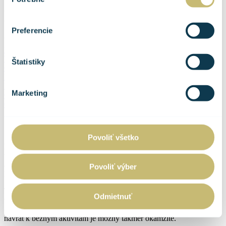
súhlasu
Liečba rázovou vlnou
Preferencie
Účinná neinvazívna liečba bolesti a zápalu bez operácie
Indikácie
Výhody
Štatistiky
Cenník
Priebeh
FAQ
Marketing
O nás
Objednať
Čo je ošetrenie rázovou vlnou ?
Povoliť všetko
Rázová vlna je moderná, neinvazívna terapeutická metóda, ktorá
využíva vysokoenergetické akustické vlny na liečbu chronických aj
akútnych bolestí pohybového aparátu. Na ošetrenia používame
Povoliť výber
kvalitný prístroj vyrobený vo Švajčiarsku značky Storz Medical.
Terapia
stimuluje prekrvenie, regeneráciu tkanív, odbúravanie
Odmietnuť
vápenatých usadenín a tlmenie bolesti
, často už po niekoľkých
ošetreniach. Ošetrenie je rýchle, bez nutnosti rekonvalescencie a
návrat k bežným aktivitám je možný takmer okamžite.