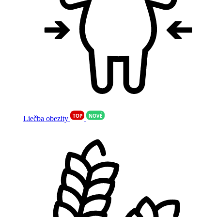
TOP
NOVÉ
Liečba obezity