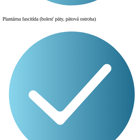
Plantárna fascitída (bolesť päty, pätová ostroha)