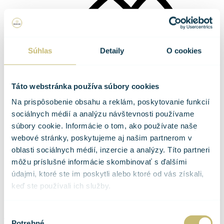
Súhlas
Detaily
O cookies
Táto webstránka používa súbory cookies
Na prispôsobenie obsahu a reklám, poskytovanie funkcií
sociálnych médií a analýzu návštevnosti používame
súbory cookie. Informácie o tom, ako používate naše
webové stránky, poskytujeme aj našim partnerom v
oblasti sociálnych médií, inzercie a analýzy. Títo partneri
môžu príslušné informácie skombinovať s ďalšími
Liečba vitamínom C
údajmi, ktoré ste im poskytli alebo ktoré od vás získali,
Pridaj sa
Všeobecná ambulancia
keď ste používali ich služby.
O nás
Kontakt
Výber
Domovská stránka
»
Služby
»
Liečba rázovou vlnou
Potrebné